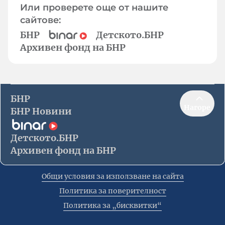
Или проверете още от нашите
сайтове:
БНР
Детското.БНР
Архивен фонд на БНР
БНР
Нагоре
БНР Новини
Детското.БНР
Архивен фонд на БНР
Общи условия за използване на сайта
Политика за поверителност
Политика за „бисквитки“