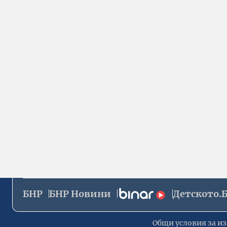
БНР
БНР Новини
Детското.
Общи условия за из