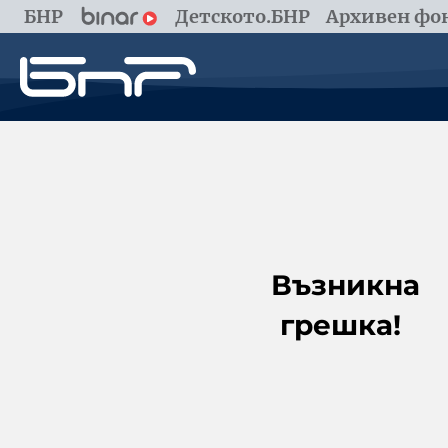
БНР
Детското.БНР
Архивен фон
Възникна
грешка!