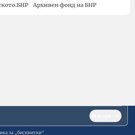
ското.БНР
Архивен фонд на БНР
Нагоре
ика за „бисквитки“