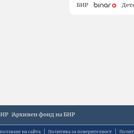
БНР
Дет
БНР
Архивен фонд на БНР
ползване на сайта
Политика за поверителност
Полит