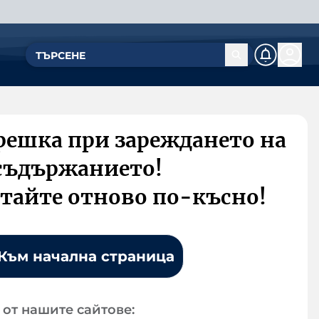
решка при зареждането на
съдържанието!
тайте отново по-късно!
Към начална страница
от нашите сайтове: