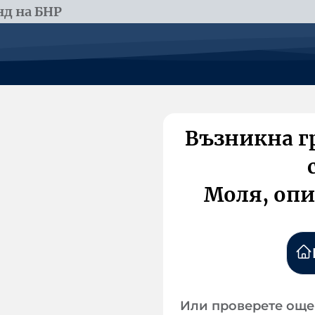
д на БНР
Възникна г
Моля, опи
Или проверете още 