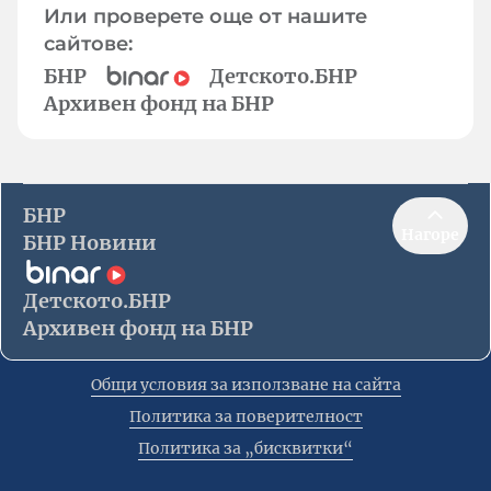
Или проверете още от нашите
сайтове:
БНР
Детското.БНР
Архивен фонд на БНР
БНР
Нагоре
БНР Новини
Детското.БНР
Архивен фонд на БНР
Общи условия за използване на сайта
Политика за поверителност
Политика за „бисквитки“