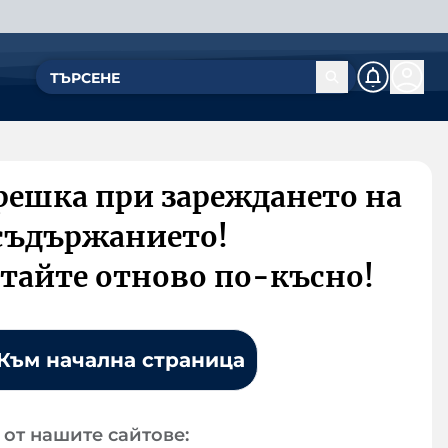
решка при зареждането на
съдържанието!
тайте отново по-късно!
Към начална страница
от нашите сайтове: