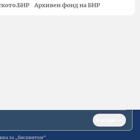
ското.БНР
Архивен фонд на БНР
Нагоре
ика за „бисквитки“