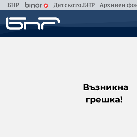
БНР
Детското.БНР
Архивен фон
Възникна
грешка!