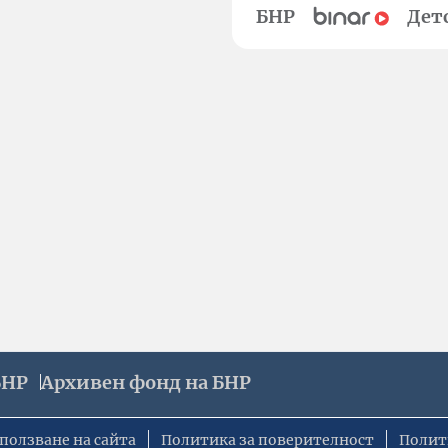
БНР
Дет
БНР
Архивен фонд на БНР
ползване на сайта
Политика за поверителност
Полит