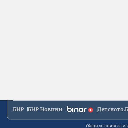
БНР
БНР Новини
Детското.
Общи условия за из