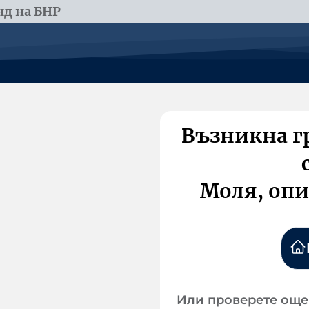
д на БНР
Възникна г
Моля, опи
Или проверете още 