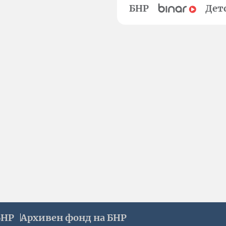
БНР
Дет
БНР
Архивен фонд на БНР