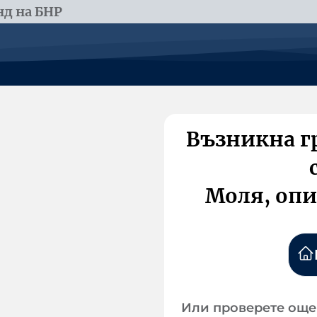
д на БНР
Възникна г
Моля, опи
Или проверете още 