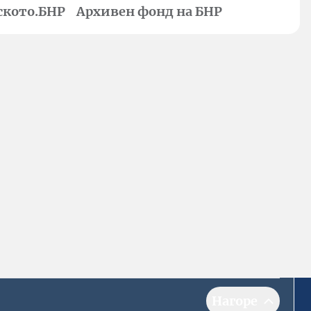
ското.БНР
Архивен фонд на БНР
Нагоре