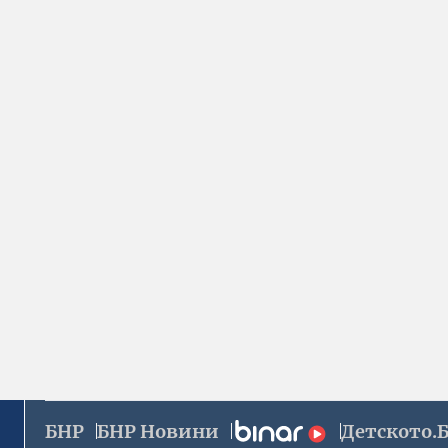
БНР
БНР Новини
Детското.