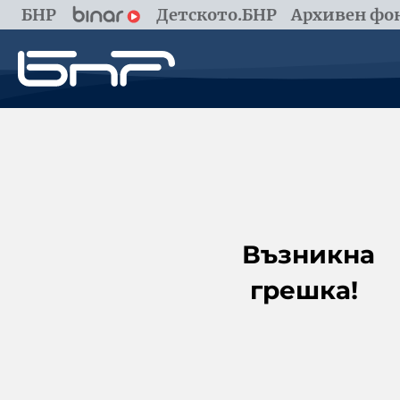
БНР
Детското.БНР
Архивен фон
Възникна
грешка!