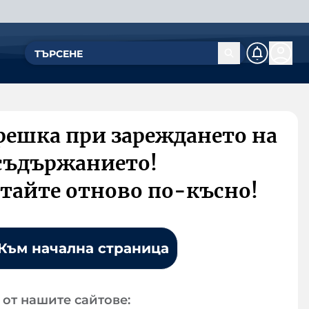
решка при зареждането на
съдържанието!
тайте отново по-късно!
Към начална страница
от нашите сайтове: