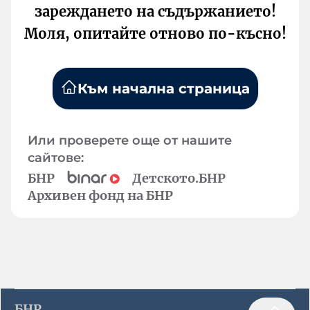
зареждането на съдържанието!
Моля, опитайте отново по-късно!
Към начална страница
Или проверете още от нашите
сайтове:
БНР
Детското.БНР
Архивен фонд на БНР
БНР