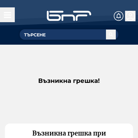
Възникна грешка!
Възникна грешка при