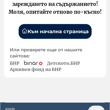
зареждането на съдържанието!
Моля, опитайте отново по-късно!
Към начална страница
Или проверете още от нашите
сайтове:
БНР
Детското.БНР
Архивен фонд на БНР
БНР