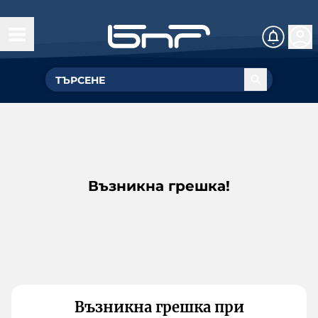
Възникна грешка!
Възникна грешка при