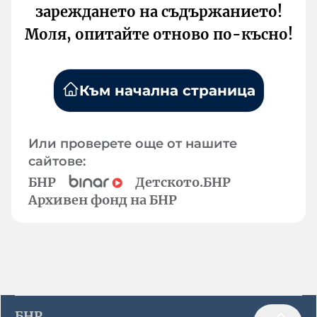
зареждането на съдържанието!
Моля, опитайте отново по-късно!
Към начална страница
Или проверете още от нашите
сайтове:
БНР
Детското.БНР
Архивен фонд на БНР
БНР