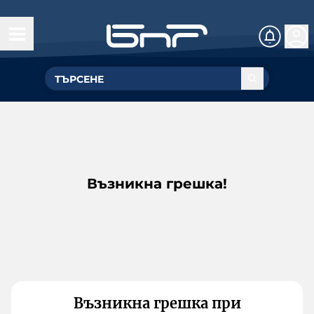
Възникна грешка!
Възникна грешка при