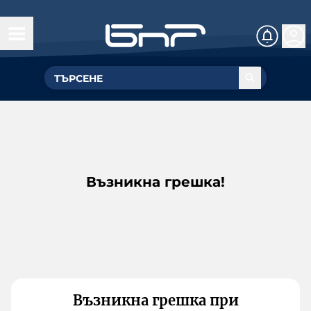
Възникна грешка!
Възникна грешка при