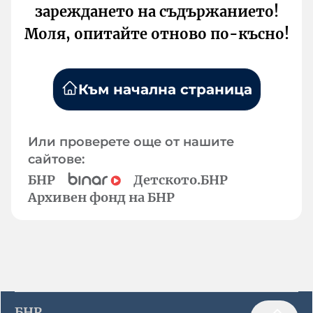
зареждането на съдържанието!
Моля, опитайте отново по-късно!
Към начална страница
Или проверете още от нашите
сайтове:
БНР
Детското.БНР
Архивен фонд на БНР
БНР