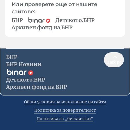
Или проверете още от нашите
сайтове:
БНР
Детското.БНР
Архивен фонд на БНР
БНР
Нагоре
БНР Новини
Детското.БНР
Архивен фонд на БНР
Общи условия за използване на сайта
Политика за поверителност
Политика за „бисквитки“