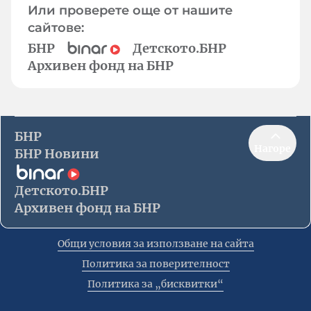
Или проверете още от нашите
сайтове:
БНР
Детското.БНР
Архивен фонд на БНР
БНР
Нагоре
БНР Новини
Детското.БНР
Архивен фонд на БНР
Общи условия за използване на сайта
Политика за поверителност
Политика за „бисквитки“