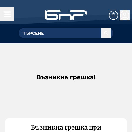
Възникна грешка!
Възникна грешка при