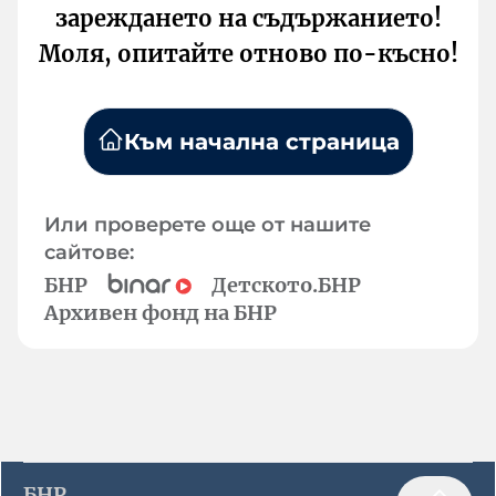
зареждането на съдържанието!
Моля, опитайте отново по-късно!
Към начална страница
Или проверете още от нашите
сайтове:
БНР
Детското.БНР
Архивен фонд на БНР
БНР