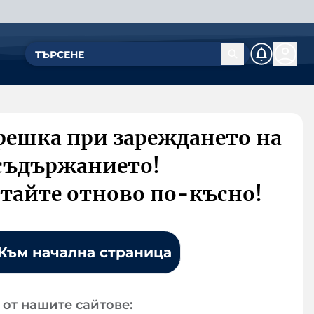
решка при зареждането на
съдържанието!
тайте отново по-късно!
Към начална страница
от нашите сайтове: