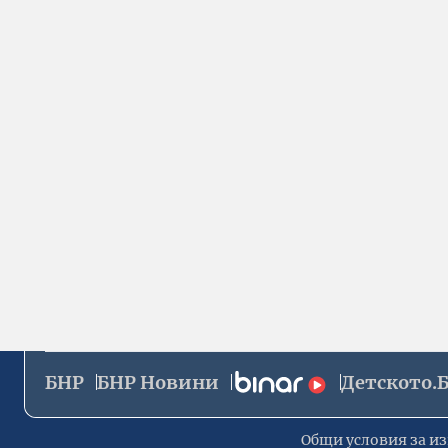
БНР
БНР Новини
Детското.
Общи условия за из