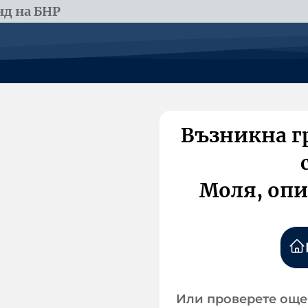
д на БНР
Възникна г
Моля, опи
Или проверете още 