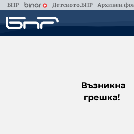
БНР
Детското.БНР
Архивен фон
Възникна
грешка!