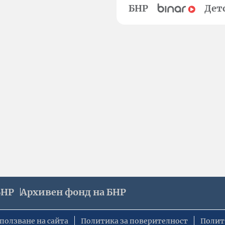
БНР
Дет
БНР
Архивен фонд на БНР
ползване на сайта
Политика за поверителност
Полит