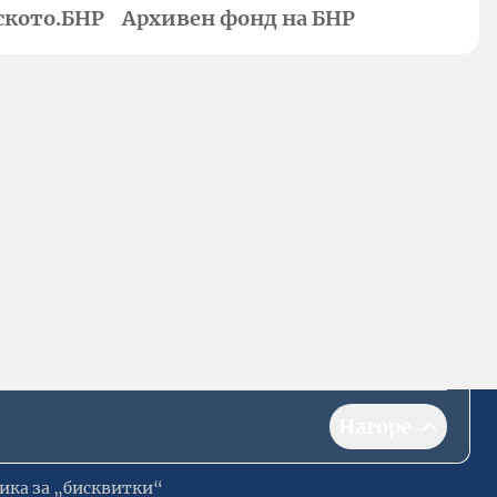
ското.БНР
Архивен фонд на БНР
Нагоре
ика за „бисквитки“