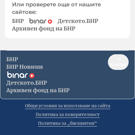
Или проверете още от нашите
сайтове:
БНР
Детското.БНР
Архивен фонд на БНР
БНР
Нагоре
БНР Новини
Детското.БНР
Архивен фонд на БНР
Общи условия за използване на сайта
Политика за поверителност
Политика за „бисквитки“