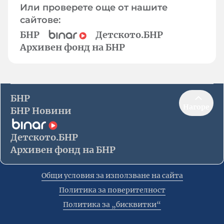
Или проверете още от нашите
сайтове:
БНР
Детското.БНР
Архивен фонд на БНР
БНР
Нагоре
БНР Новини
Детското.БНР
Архивен фонд на БНР
Общи условия за използване на сайта
Политика за поверителност
Политика за „бисквитки“