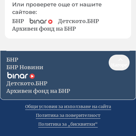
Или проверете още от нашите
сайтове:
БНР
Детското.БНР
Архивен фонд на БНР
БНР
Нагоре
БНР Новини
Детското.БНР
Архивен фонд на БНР
Общи условия за използване на сайта
Политика за поверителност
Политика за „бисквитки“