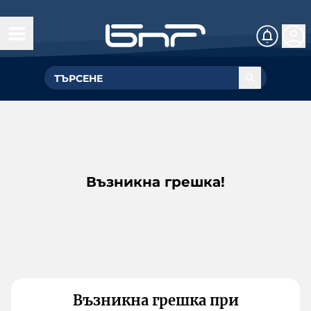
Възникна грешка!
Възникна грешка при