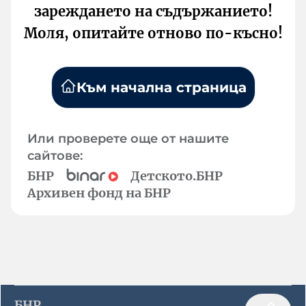
зареждането на съдържанието!
Моля, опитайте отново по-късно!
Към начална страница
Или проверете още от нашите
сайтове:
БНР
Детското.БНР
Архивен фонд на БНР
БНР