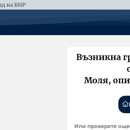
д на БНР
Възникна г
Моля, опи
Или проверете още 