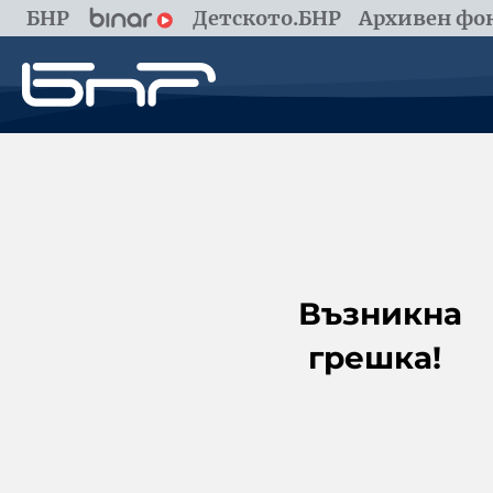
БНР
Детското.БНР
Архивен фон
Възникна
грешка!