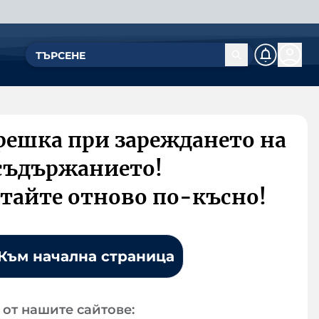
решка при зареждането на
съдържанието!
тайте отново по-късно!
Към начална страница
от нашите сайтове: