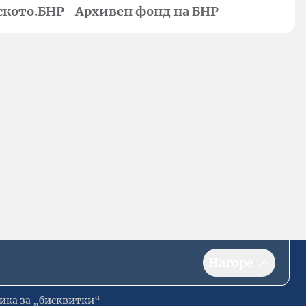
ското.БНР
Архивен фонд на БНР
Нагоре
ика за „бисквитки“