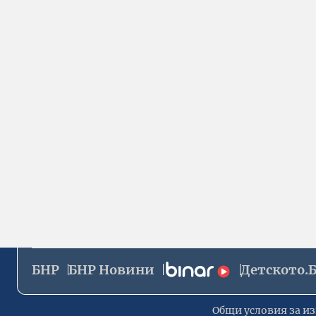
БНР
БНР Новини
Детското.
Общи условия за из