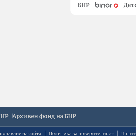
БНР
Дет
БНР
Архивен фонд на БНР
ползване на сайта
Политика за поверителност
Полит