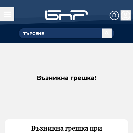
Възникна грешка!
Възникна грешка при