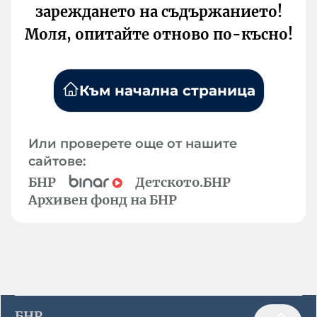
зареждането на съдържанието!
Моля, опитайте отново по-късно!
Към начална страница
Или проверете още от нашите
сайтове:
БНР
Детското.БНР
Архивен фонд на БНР
БНР