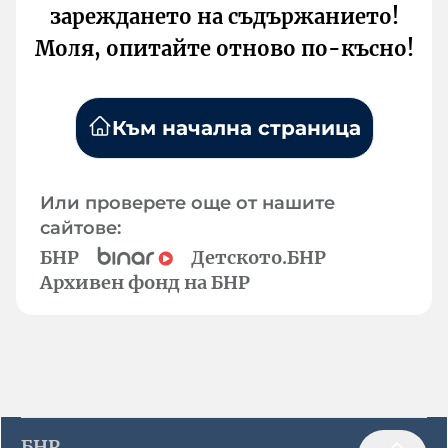
зареждането на съдържанието!
Моля, опитайте отново по-късно!
Към начална страница
Или проверете още от нашите
сайтове:
БНР
Детското.БНР
Архивен фонд на БНР
БНР