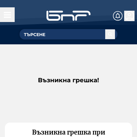
Възникна грешка!
Възникна грешка при