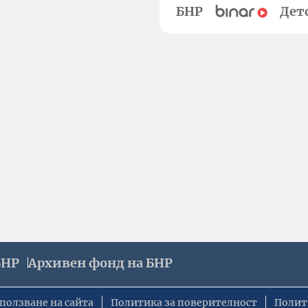
БНР
Дет
БНР
Архивен фонд на БНР
ползване на сайта
Политика за поверителност
Полит