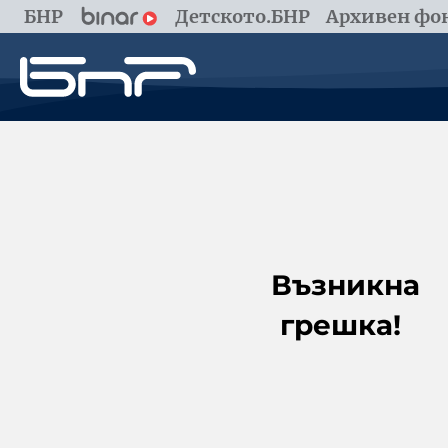
БНР
Детското.БНР
Архивен фон
Възникна
грешка!