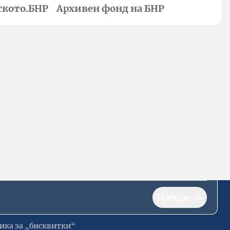
ското.БНР
Архивен фонд на БНР
Нагоре
ика за „бисквитки“