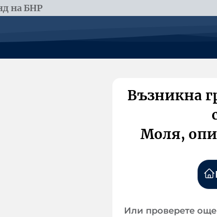
д на БНР
Възникна г
Моля, опи
Или проверете още 