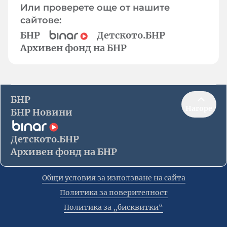
Или проверете още от нашите
сайтове:
БНР
Детското.БНР
Архивен фонд на БНР
БНР
Нагоре
БНР Новини
Детското.БНР
Архивен фонд на БНР
Общи условия за използване на сайта
Политика за поверителност
Политика за „бисквитки“