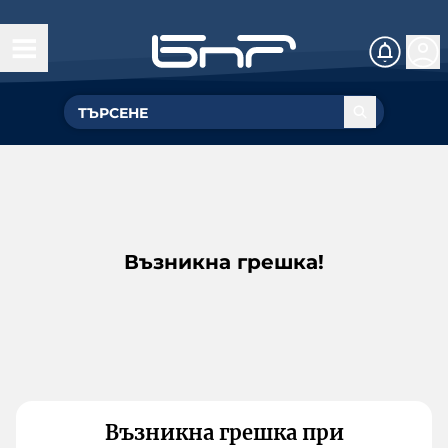
Възникна грешка!
Възникна грешка при