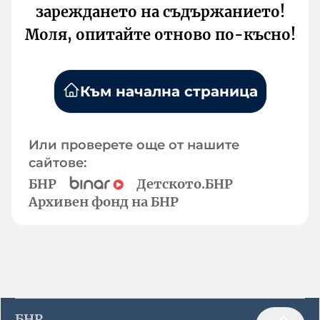
зареждането на съдържанието!
Моля, опитайте отново по-късно!
Към начална страница
Или проверете още от нашите
сайтове:
БНР
Детското.БНР
Архивен фонд на БНР
БНР