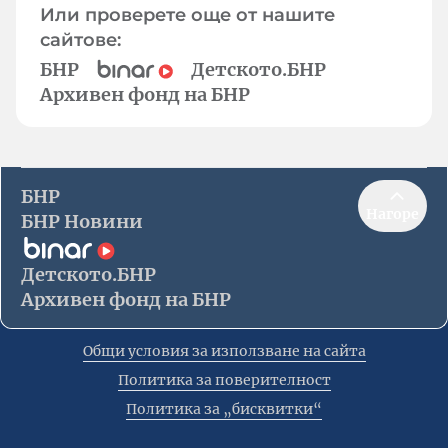
Или проверете още от нашите
сайтове:
БНР
Детското.БНР
Архивен фонд на БНР
БНР
Нагоре
БНР Новини
Детското.БНР
Архивен фонд на БНР
Общи условия за използване на сайта
Политика за поверителност
Политика за „бисквитки“