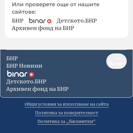
Или проверете още от нашите
сайтове:
БНР
Детското.БНР
Архивен фонд на БНР
БНР
Нагоре
БНР Новини
Детското.БНР
Архивен фонд на БНР
Общи условия за използване на сайта
Политика за поверителност
Политика за „бисквитки“