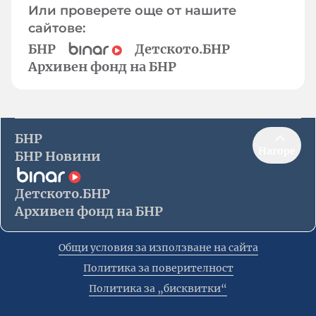
Или проверете още от нашите
сайтове:
БНР
Детското.БНР
Архивен фонд на БНР
БНР
Нагоре
БНР Новини
Детското.БНР
Архивен фонд на БНР
Общи условия за използване на сайта
Политика за поверителност
Политика за „бисквитки“