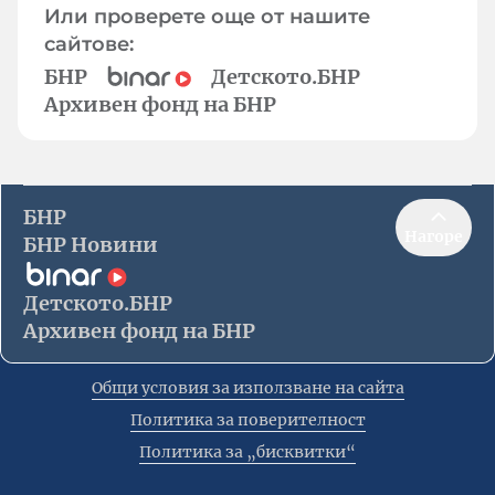
Или проверете още от нашите
сайтове:
БНР
Детското.БНР
Архивен фонд на БНР
БНР
Нагоре
БНР Новини
Детското.БНР
Архивен фонд на БНР
Общи условия за използване на сайта
Политика за поверителност
Политика за „бисквитки“