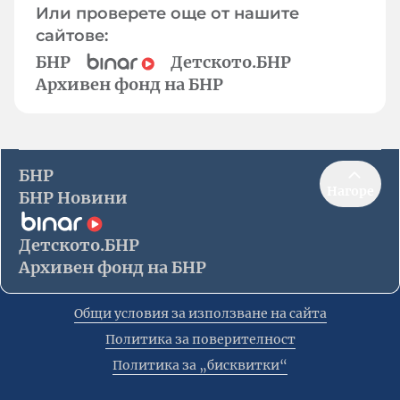
Или проверете още от нашите
сайтове:
БНР
Детското.БНР
Архивен фонд на БНР
БНР
Нагоре
БНР Новини
Детското.БНР
Архивен фонд на БНР
Общи условия за използване на сайта
Политика за поверителност
Политика за „бисквитки“