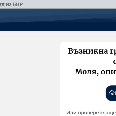
д на БНР
Възникна г
Моля, опи
Или проверете още 