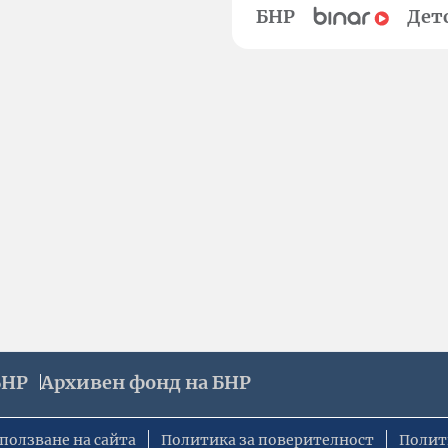
БНР
Дет
БНР
Архивен фонд на БНР
ползване на сайта
Политика за поверителност
Полит