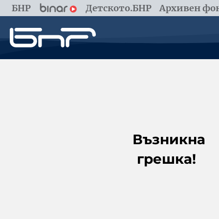
БНР
Детското.БНР
Архивен фон
Възникна
грешка!