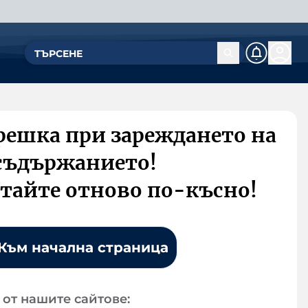
решка при зареждането на
съдържанието!
тайте отново по-късно!
Към начална страница
от нашите сайтове: