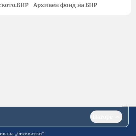
ското.БНР
Архивен фонд на БНР
Нагоре
ика за „бисквитки“