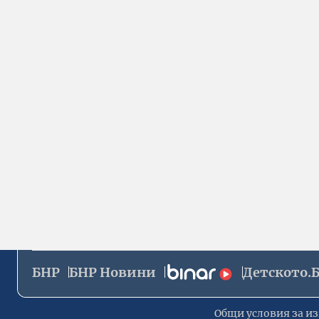
БНР
БНР Новини
Детското.
Общи условия за из