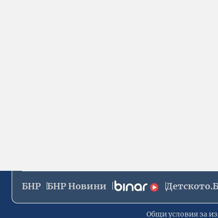
БНР
БНР Новини
Детското.
Общи условия за из