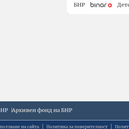
БНР
Дет
БНР
Архивен фонд на БНР
ползване на сайта
Политика за поверителност
Полит