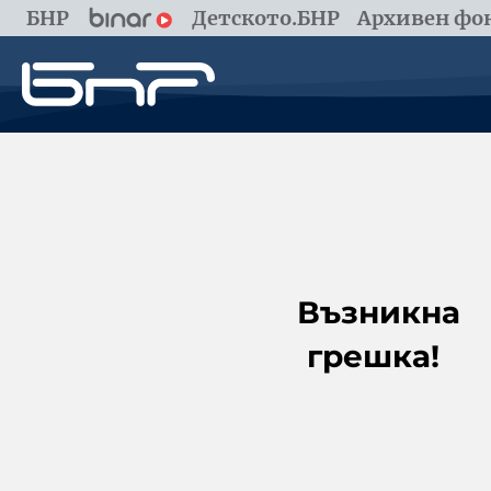
БНР
Детското.БНР
Архивен фон
Възникна
грешка!