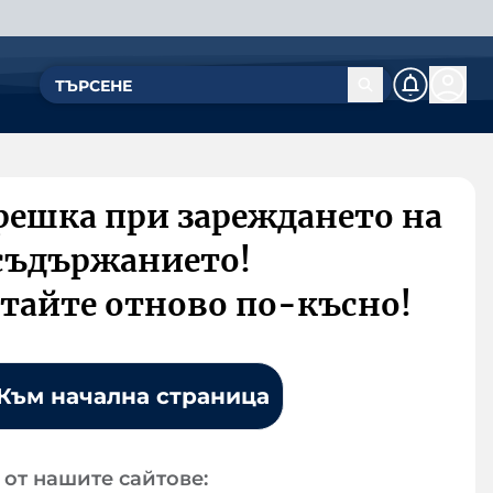
решка при зареждането на
съдържанието!
тайте отново по-късно!
Към начална страница
от нашите сайтове: