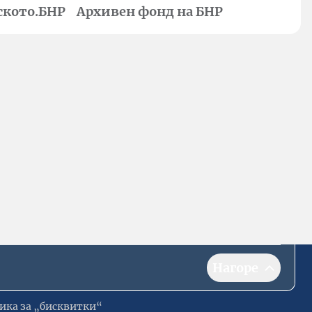
ското.БНР
Архивен фонд на БНР
Нагоре
ика за „бисквитки“