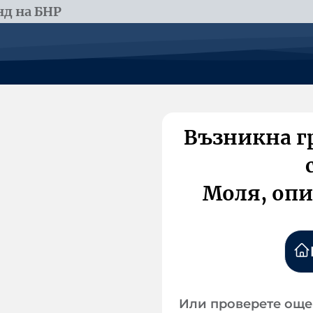
д на БНР
Възникна г
Моля, опи
Или проверете още 