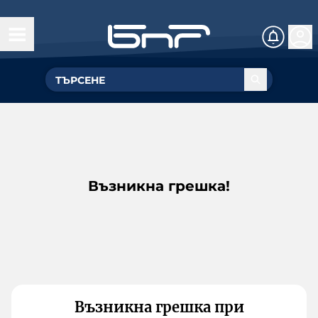
Възникна грешка!
Възникна грешка при