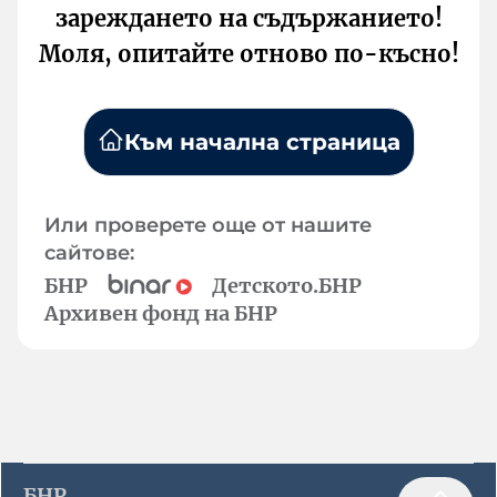
зареждането на съдържанието!
Моля, опитайте отново по-късно!
Към начална страница
Или проверете още от нашите
сайтове:
БНР
Детското.БНР
Архивен фонд на БНР
БНР