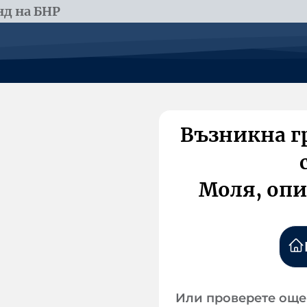
д на БНР
Възникна г
Моля, опи
Или проверете още 