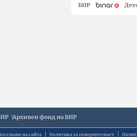
БНР
Дет
БНР
Архивен фонд на БНР
ползване на сайта
Политика за поверителност
Полит