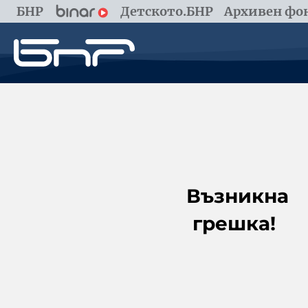
БНР
Детското.БНР
Архивен фон
Възникна
грешка!