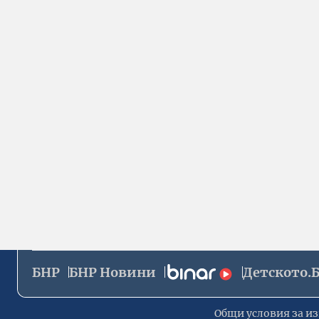
БНР
БНР Новини
Детското.
Общи условия за из