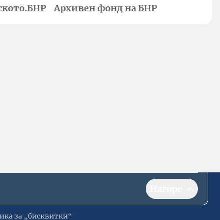
ското.БНР
Архивен фонд на БНР
Нагоре
ика за „бисквитки“