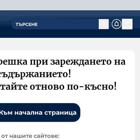
решка при зареждането на
съдържанието!
тайте отново по-късно!
Към начална страница
от нашите сайтове: