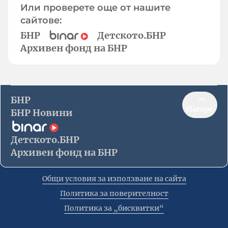
Или проверете още от нашите
сайтове:
БНР
Детското.БНР
Архивен фонд на БНР
БНР
Нагоре
БНР Новини
Детското.БНР
Архивен фонд на БНР
Общи условия за използване на сайта
Политика за поверителност
Политика за „бисквитки“