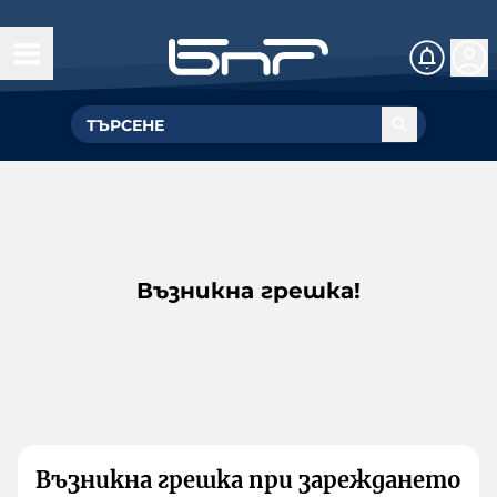
Възникна грешка!
Възникна грешка при зареждането