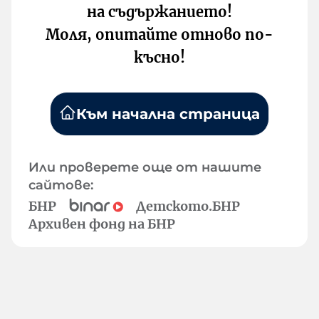
на съдържанието!
Моля, опитайте отново по-
късно!
Към начална страница
Или проверете още от нашите
сайтове:
БНР
Детското.БНР
Архивен фонд на БНР