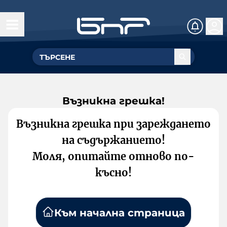
Възникна грешка!
Възникна грешка при зареждането
на съдържанието!
Моля, опитайте отново по-
късно!
Към начална страница