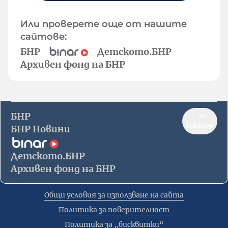
Или проверете още от нашите
сайтове:
БНР
Детското.БНР
Архивен фонд на БНР
БНР
Нагоре
БНР Новини
Детското.БНР
Архивен фонд на БНР
Общи условия за използване на сайта
Политика за поверителност
Политика за „бисквитки“