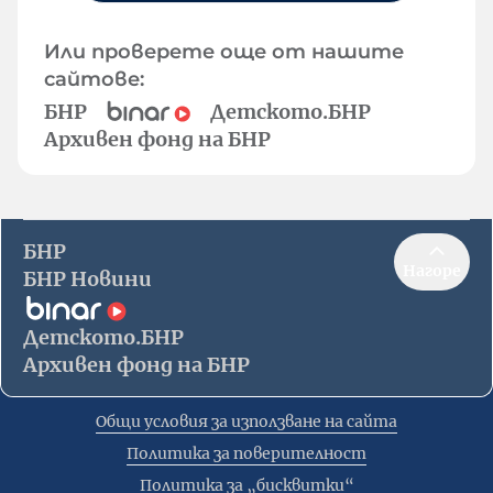
Или проверете още от нашите
сайтове:
БНР
Детското.БНР
Архивен фонд на БНР
БНР
Нагоре
БНР Новини
Детското.БНР
Архивен фонд на БНР
Общи условия за използване на сайта
Политика за поверителност
Политика за „бисквитки“