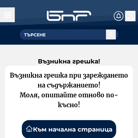
Възникна грешка!
Възникна грешка при зареждането
на съдържанието!
Моля, опитайте отново по-
късно!
Към начална страница