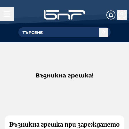
Възникна грешка!
Възникна грешка при зареждането