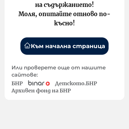
на съдържанието!
Моля, опитайте отново по-
късно!
Към начална страница
Или проверете още от нашите
сайтове:
БНР
Детското.БНР
Архивен фонд на БНР