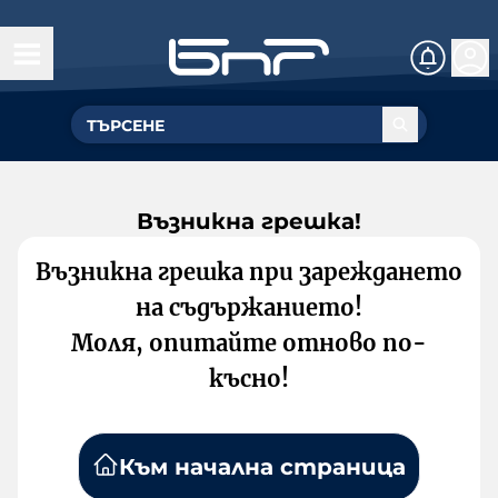
Възникна грешка!
Възникна грешка при зареждането
на съдържанието!
Моля, опитайте отново по-
късно!
Към начална страница