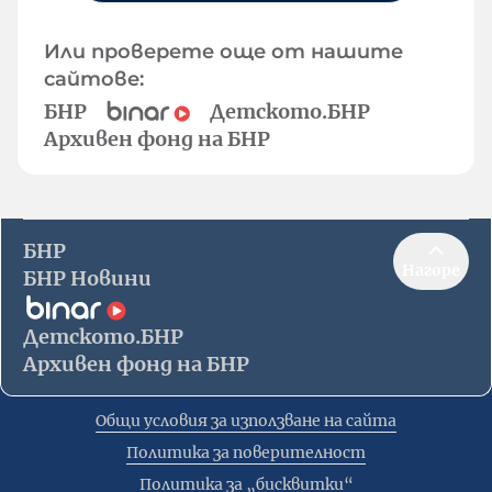
Или проверете още от нашите
сайтове:
БНР
Детското.БНР
Архивен фонд на БНР
БНР
Нагоре
БНР Новини
Детското.БНР
Архивен фонд на БНР
Общи условия за използване на сайта
Политика за поверителност
Политика за „бисквитки“