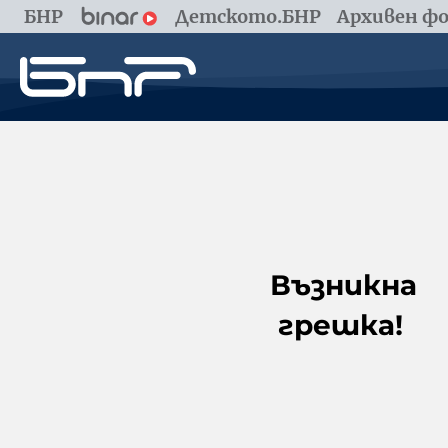
БНР
Детското.БНР
Архивен фо
Възникна
грешка!