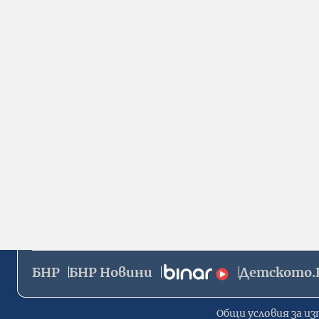
БНР
БНР Новини
Детското.
Общи условия за из