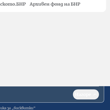
ското.БНР
Архивен фонд на БНР
Нагоре
ика за „бисквитки“