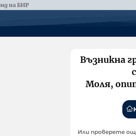
нд на БНР
Възникна г
Моля, опи
Или проверете ощ