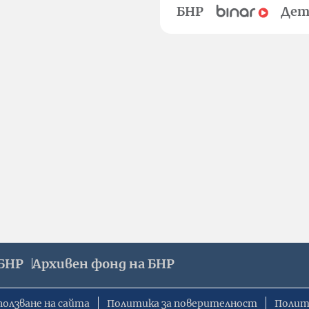
БНР
Дет
БНР
Архивен фонд на БНР
ползване на сайта
Политика за поверителност
Полит