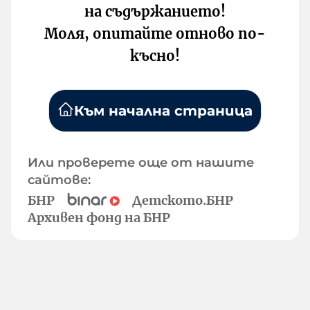
на съдържанието!
Моля, опитайте отново по-
късно!
Към начална страница
Или проверете още от нашите
сайтове:
БНР
Детското.БНР
Архивен фонд на БНР