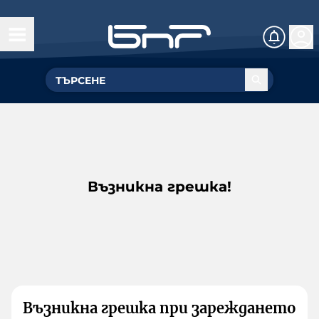
Възникна грешка!
Възникна грешка при зареждането