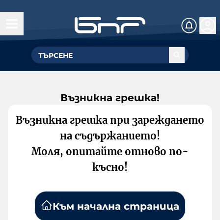
Възникна грешка!
Възникна грешка при зареждането
на съдържанието!
Моля, опитайте отново по-
късно!
Към начална страница