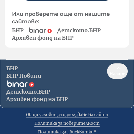
Или проверете още от нашите
сайтове:
БНР
Детското.БНР
Архивен фонд на БНР
БНР
Нагоре
БНР Новини
Детското.БНР
Архивен фонд на БНР
Общи условия за използване на сайта
Политика за поверителност
Политика за „бисквитки“