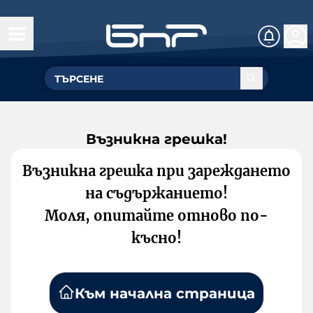
Възникна грешка!
Възникна грешка при зареждането
на съдържанието!
Моля, опитайте отново по-
късно!
Към начална страница