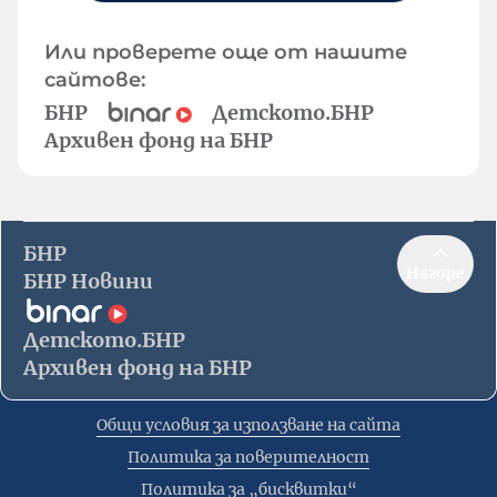
Или проверете още от нашите
сайтове:
БНР
Детското.БНР
Архивен фонд на БНР
БНР
Нагоре
БНР Новини
Детското.БНР
Архивен фонд на БНР
Общи условия за използване на сайта
Политика за поверителност
Политика за „бисквитки“