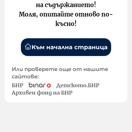
на съдържанието!
Моля, опитайте отново по-
късно!
Към начална страница
Или проверете още от нашите
сайтове:
БНР
Детското.БНР
Архивен фонд на БНР