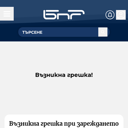
Възникна грешка!
Възникна грешка при зареждането