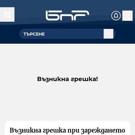
Възникна грешка!
Възникна грешка при зареждането