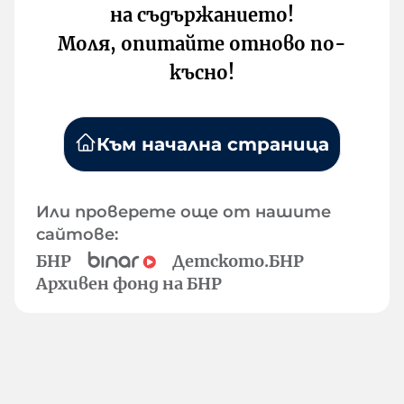
на съдържанието!
Моля, опитайте отново по-
късно!
Към начална страница
Или проверете още от нашите
сайтове:
БНР
Детското.БНР
Архивен фонд на БНР