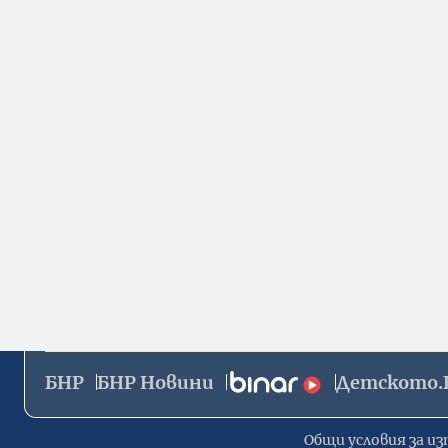
БНР
БНР Новини
Детското.
Общи условия за из