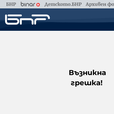
БНР
Детското.БНР
Архивен фо
Възникна
грешка!