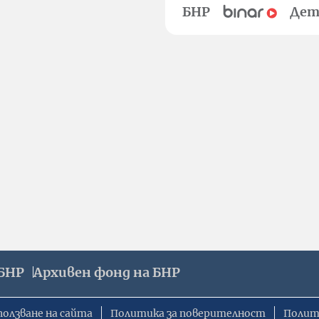
БНР
Дет
БНР
Архивен фонд на БНР
ползване на сайта
Политика за поверителност
Полит