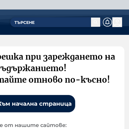
решка при зареждането на
съдържанието!
тайте отново по-късно!
Към начална страница
е от нашите сайтове: