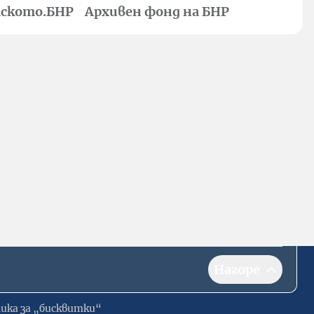
ското.БНР
Архивен фонд на БНР
Нагоре
ика за „бисквитки“