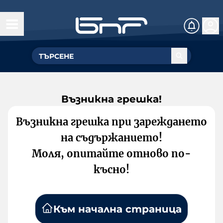
Възникна грешка!
Възникна грешка при зареждането
на съдържанието!
Моля, опитайте отново по-
късно!
Към начална страница