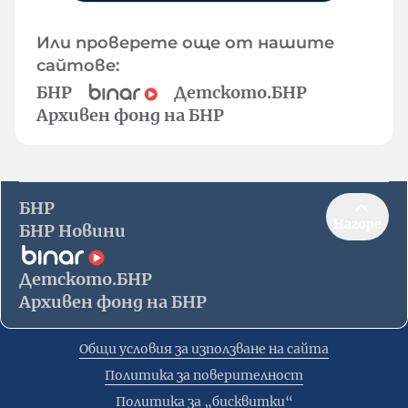
Или проверете още от нашите
сайтове:
БНР
Детското.БНР
Архивен фонд на БНР
БНР
Нагоре
БНР Новини
Детското.БНР
Архивен фонд на БНР
Общи условия за използване на сайта
Политика за поверителност
Политика за „бисквитки“