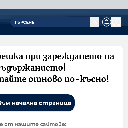
решка при зареждането на
съдържанието!
тайте отново по-късно!
Към начална страница
е от нашите сайтове: