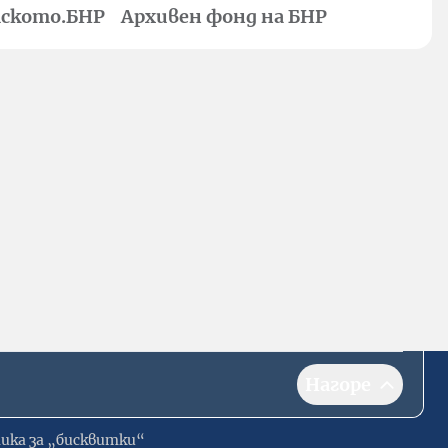
ското.БНР
Архивен фонд на БНР
Нагоре
ика за „бисквитки“