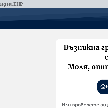
нд на БНР
Възникна г
Моля, опи
Или проверете ощ