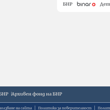
БНР
Дет
БНР
Архивен фонд на БНР
ползване на сайта
Политика за поверителност
Полит