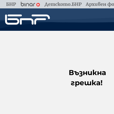
БНР
Детското.БНР
Архивен фо
Възникна
грешка!