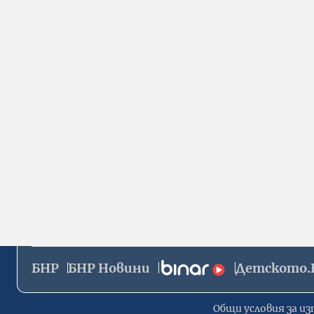
БНР
БНР Новини
Детското.
Общи условия за из