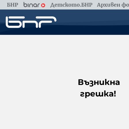
БНР
Детското.БНР
Архивен фо
Възникна
грешка!