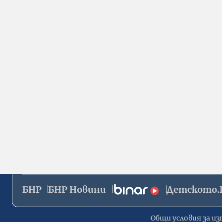
БНР
БНР Новини
Детското.
Общи условия за из