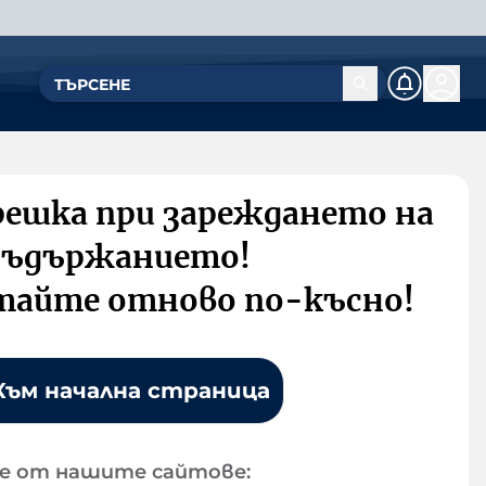
решка при зареждането на
съдържанието!
тайте отново по-късно!
Към начална страница
е от нашите сайтове: