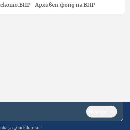
ското.БНР
Архивен фонд на БНР
Нагоре
ика за „бисквитки“