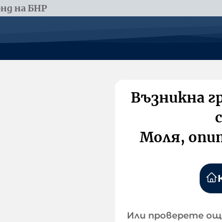
нд на БНР
Възникна г
Моля, опи
Или проверете ощ