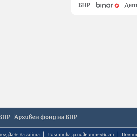
БНР
Дет
БНР
Архивен фонд на БНР
ползване на сайта
Политика за поверителност
Полит