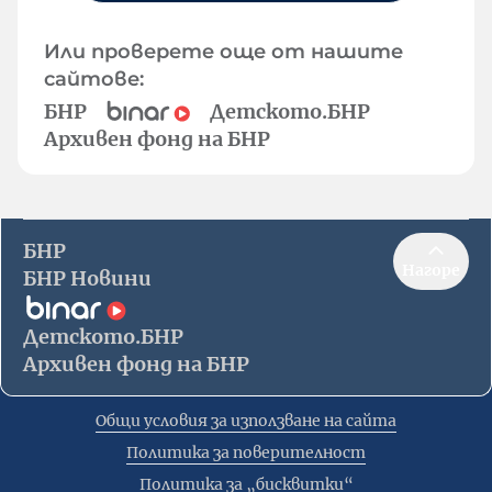
Или проверете още от нашите
сайтове:
БНР
Детското.БНР
Архивен фонд на БНР
БНР
Нагоре
БНР Новини
Детското.БНР
Архивен фонд на БНР
Общи условия за използване на сайта
Политика за поверителност
Политика за „бисквитки“