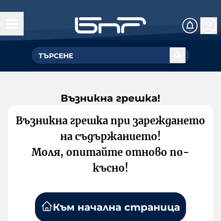
Възникна грешка!
Възникна грешка при зареждането
на съдържанието!
Моля, опитайте отново по-
късно!
Към начална страница