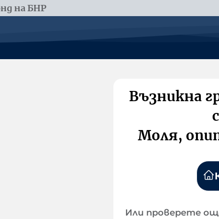
нд на БНР
Възникна г
Моля, опи
Или проверете ощ