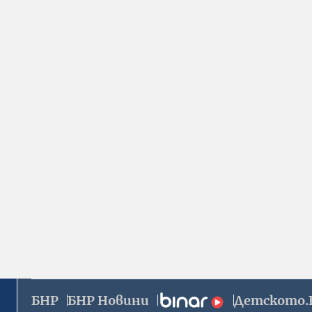
БНР
БНР Новини
Детското.