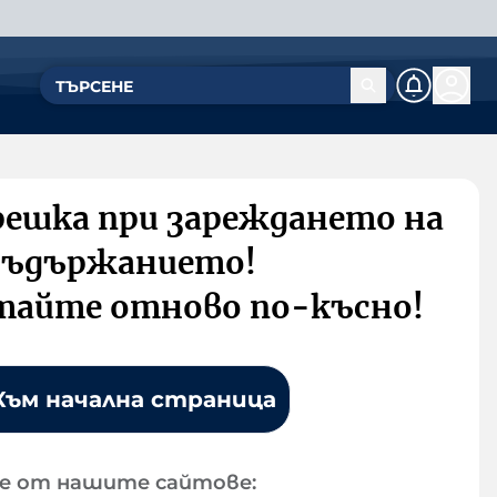
решка при зареждането на
съдържанието!
тайте отново по-късно!
Към начална страница
е от нашите сайтове: