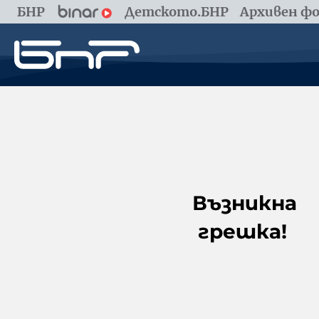
БНР
Детското.БНР
Архивен фо
Възникна
грешка!