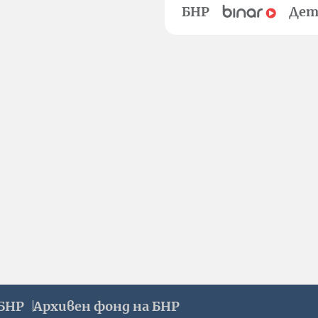
БНР
Дет
БНР
Архивен фонд на БНР